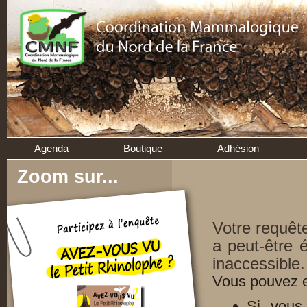
Agenda
Boutique
Adhésion
Zoom sur...
Votre requêt
a peut-être 
inaccessible.
Vous pouvez e
Si vous 