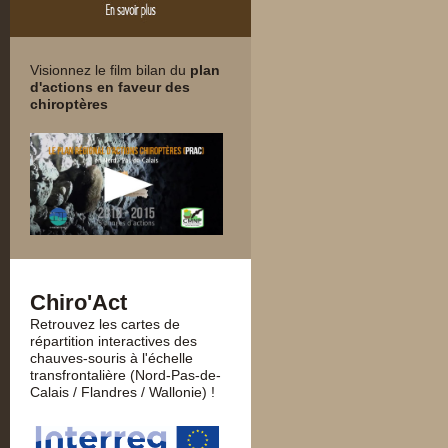
Visionnez le film bilan du
plan
d'actions en faveur des
chiroptères
Chiro'Act
Retrouvez les cartes de
répartition interactives des
chauves-souris à l'échelle
transfrontalière (Nord-Pas-de-
Calais / Flandres / Wallonie) !